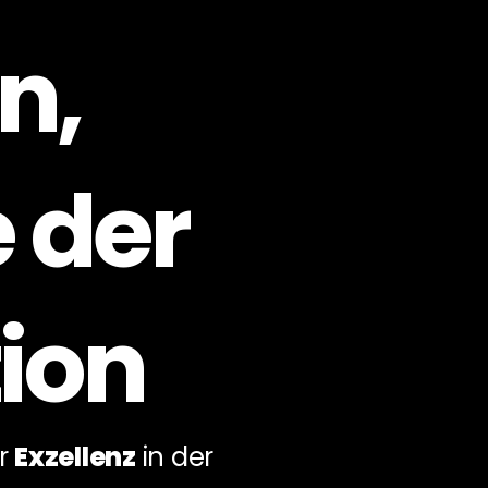
n,
e der
ion
ür
Exzellenz
in der