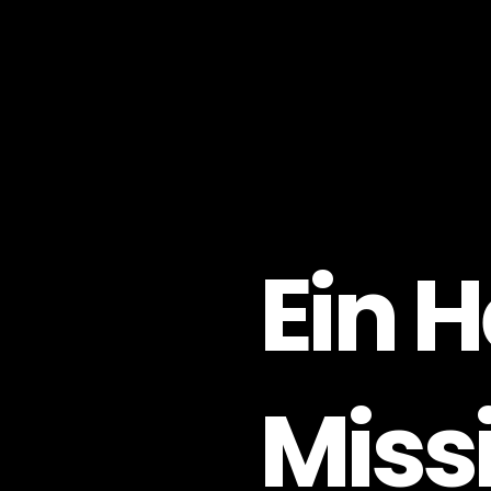
Ein H
Miss