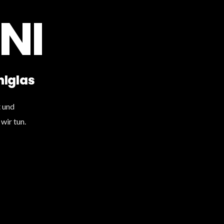
NI
hlglas
t und
wir tun.