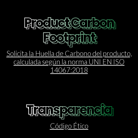
Product Carbon
Product Carbon
Footprint
Footprint
Solicita la Huella de Carbono del producto,
calculada según la norma UNI EN ISO
14067:2018
Transparencia
Transparencia
Código Ético