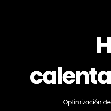
H
calent
Optimización de