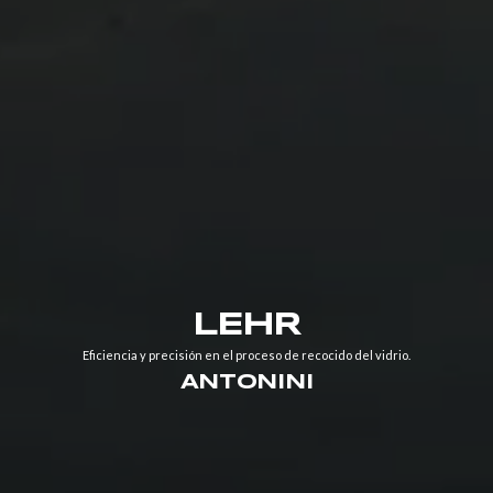
LEHR
Eficiencia y precisión en el proceso de recocido del vidrio.
ANTONINI