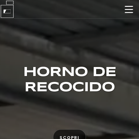
HORNO DE
RECOCIDO
SCOPRI